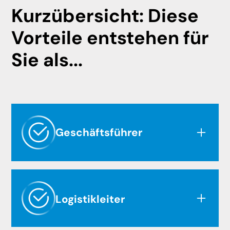
Kurzübersicht: Diese
Vorteile entstehen für
Sie als...
Geschäftsführer
Höhere Gewinne
Ein kostenoptimierter Frachteneinkauf erhöht
Logistikleiter
sofort Ihre Liquidität und stärkt die
Wettbewerbsposition.